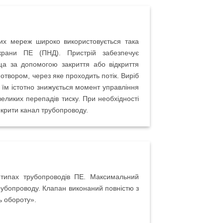
них мереж широко використовується така
 крани ПЕ (ПНД). Пристрій забезпечує
ща за допомогою закриття або відкриття
 отвором, через яке проходить потік. Виріб
 їм істотно знижується момент управління
великих перепадів тиску. При необхідності
крити канал трубопроводу.
 типах трубопроводів ПЕ. Максимальний
убопроводу. Клапан виконаний повністю з
ь обороту».