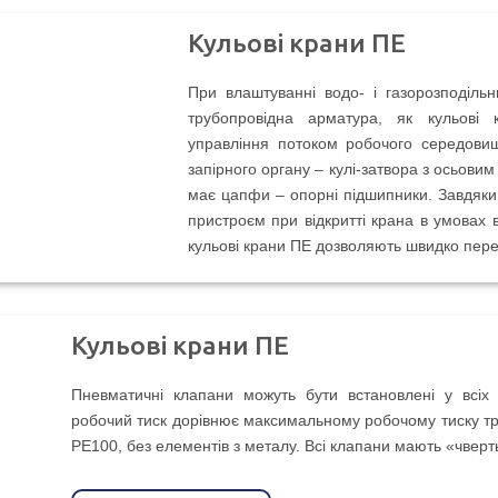
Кульові крани ПЕ
При влаштуванні водо- і газорозподіль
трубопровідна арматура, як кульові
управління потоком робочого середови
запірного органу – кулі-затвора з осьовим
має цапфи – опорні підшипники. Завдяки
пристроєм при відкритті крана в умовах 
кульові крани ПЕ дозволяють швидко пере
Кульові крани ПЕ
Пневматичні клапани можуть бути встановлені у всіх
робочий тиск дорівнює максимальному робочому тиску тр
PE100, без елементів з металу. Всі клапани мають «чверт